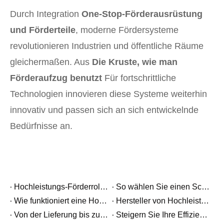
Durch Integration
One-Stop-Förderausrüstung
und Förderteile
, moderne Fördersysteme
revolutionieren Industrien und öffentliche Räume
gleichermaßen. Aus
Die Kruste, wie man
Förderaufzug benutzt
Für fortschrittliche
Technologien innovieren diese Systeme weiterhin
innovativ und passen sich an sich entwickelnde
Bedürfnisse an.
Hochleistungs-Förderrolle vs. Standard-Förderrolle: Was ist der Unterschied?
So wählen Sie einen Schwerkraftrollenförderer für Paletten-Durchlaufregalsysteme aus
Wie funktioniert eine Hochleistungs-Palettenförderrolle?
Hersteller von Hochleistungsförderrollen: Was Industriekäufer wissen sollten
Von der Lieferung bis zur Fertigstellung – ein Kunde aus Trinidad teilt großartige Neuigkeiten mit
Steigern Sie Ihre Effizienz in dieser Hochsaison mit Teleskopförderern