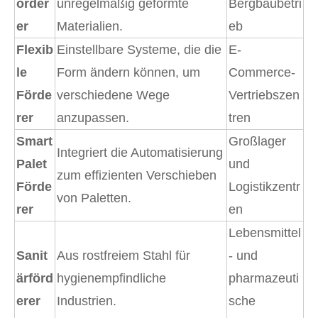
örder
unregelmäßig geformte
Bergbaubetri
er
Materialien.
eb
Flexib
Einstellbare Systeme, die die
E-
le
Form ändern können, um
Commerce-
Förde
verschiedene Wege
Vertriebszen
rer
anzupassen.
tren
Smart
Großlager
Integriert die Automatisierung
Palet
und
zum effizienten Verschieben
Förde
Logistikzentr
von Paletten.
rer
en
Lebensmittel
Sanit
Aus rostfreiem Stahl für
- und
ärförd
hygienempfindliche
pharmazeuti
erer
Industrien.
sche