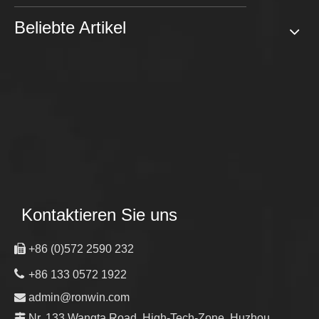
Beliebte Artikel
Kontaktieren Sie uns

+86 (0)572 2590 232

+86 133 0572 1922

admin@ronwin.com

Nr. 133 Wangta Road, High-Tech-Zone, Huzhou,