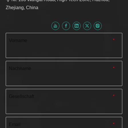
Zhejiang, China
Vorname
*
Nachname
*
Gesellschaft
*
Email
*