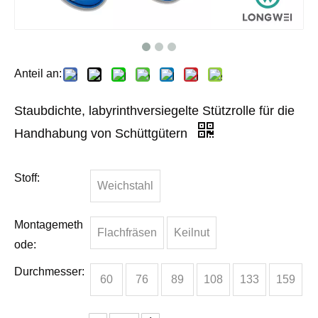
Anteil an:
Staubdichte, labyrinthversiegelte Stützrolle für die
Handhabung von Schüttgütern
Stoff:
Weichstahl
Montagemeth
Flachfräsen
Keilnut
ode:
Durchmesser:
60
76
89
108
133
159