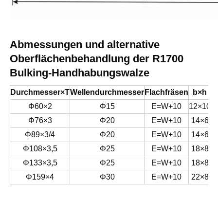
Abmessungen und alternative
Oberflächenbehandlung der R1700
Bulking-Handhabungswalze
Durchmesser×T
Wellendurchmesser
Flachfräsen
b×h
M
Φ60×2
Φ15
E=W+10
12×10
Φ76×3
Φ20
E=W+10
14×6
Φ89×3/4
Φ20
E=W+10
14×6
Φ108×3,5
Φ25
E=W+10
18×8
Φ133×3,5
Φ25
E=W+10
18×8
Φ159×4
Φ30
E=W+10
22×8