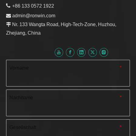

+86 133 0572 1922

admin@ronwin.com

Nr. 133 Wangta Road, High-Tech-Zone, Huzhou,
Zhejiang, China
Vorname
*
Nachname
*
Gesellschaft
*