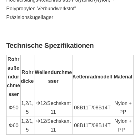
Polypropylen-Verbundwerkstoff
Präzisionskugellager
Technische Spezifikationen
Rohr
auße
Rohr
Wellendurchme
ndur
Kettenradmodell
Material
dicke
sser
chme
sser
1,2/1,
Φ12/Sechskant
Nylon +
Φ50
08B11T/08B14T
5
11
PP
1,2/1,
Φ12/Sechskant
Nylon +
Φ60
08B11T/08B14T
5
11
PP