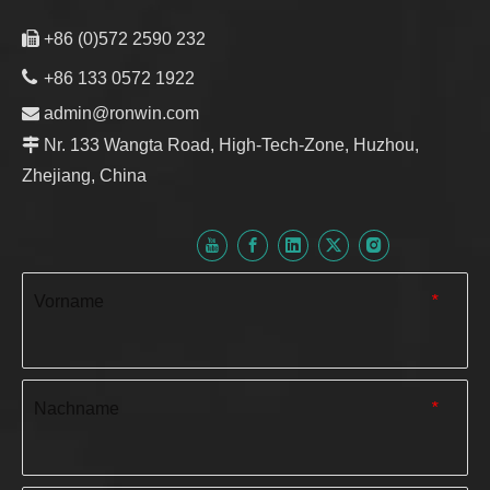

+86 (0)572 2590 232

+86 133 0572 1922

admin@ronwin.com

Nr. 133 Wangta Road, High-Tech-Zone, Huzhou,
Zhejiang, China
Vorname
*
Nachname
*