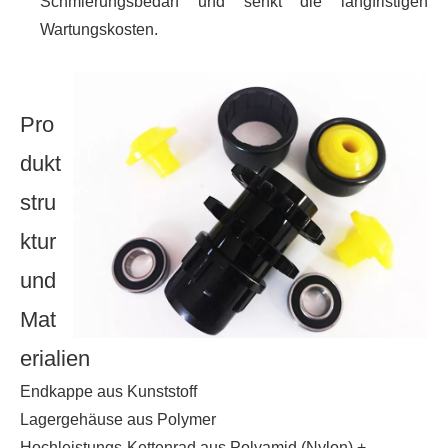
Schmierungsbedarf und senkt die langfristigen
Wartungskosten.
Pro
dukt
stru
ktur
und
Mat
erialien
Endkappe aus Kunststoff
Lagergehäuse aus Polymer
Hochleistungs-Kettenrad aus Polyamid (Nylon) +