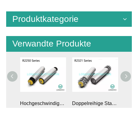
Produktkategorie
Verwandte Produkte
Einreihige Förderrolle mit Kettenradantrieb aus Stahl für mittlere Beanspruchung
Hochgeschwindigkeitsrolle mit Poly-V-Riemenscheibenantrieb für Kastenförderer
Doppelreihige Stahlkettenrad-Palettenförderrolle für schwere Lasten