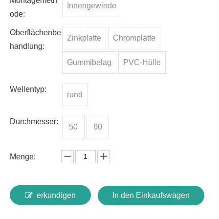
Montagemeth
Innengewinde
ode:
Oberflächenbe
Zinkplatte
Chromplatte
handlung:
Gummibelag
PVC-Hülle
Wellentyp:
rund
Durchmesser:
50
60
Menge:
erkundigen
In den Einkaufswagen