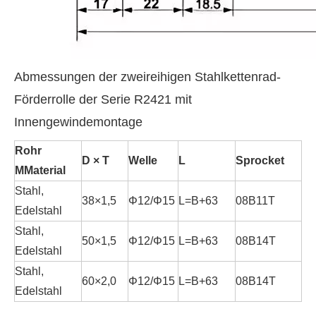
Abmessungen der zweireihigen Stahlkettenrad-
Förderrolle der Serie R2421 mit
Innengewindemontage
Rohr
D × T
Welle
L
S
procket
M
Material
Stahl,
38×1,5
Φ12/Φ15
L=B+63
08B11T
Edelstahl
Stahl,
50×1,5
Φ12/Φ15
L=B+63
08B14T
Edelstahl
Stahl,
60×2,0
Φ12/Φ15
L=B+63
08B14T
Edelstahl